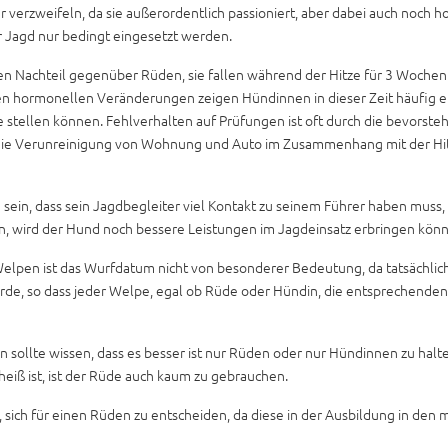
rzweifeln, da sie außerordentlich passioniert, aber dabei auch noch hoc
r Jagd nur bedingt eingesetzt werden.
n Nachteil gegenüber Rüden, sie fallen während der Hitze für 3 Wochen 
 hormonellen Veränderungen zeigen Hündinnen in dieser Zeit häufig ei
stellen können. Fehlverhalten auf Prüfungen ist oft durch die bevorste
ie Verunreinigung von Wohnung und Auto im Zusammenhang mit der Hitze, 
n sein, dass sein Jagdbegleiter viel Kontakt zu seinem Führer haben mus
n, wird der Hund noch bessere Leistungen im Jagdeinsatz erbringen kön
elpen ist das Wurfdatum nicht von besonderer Bedeutung, da tatsächlich
rde, so dass jeder Welpe, egal ob Rüde oder Hündin, die entsprechenden
 sollte wissen, dass es besser ist nur Rüden oder nur Hündinnen zu ha
eiß ist, ist der Rüde auch kaum zu gebrauchen.
sich für einen Rüden zu entscheiden, da diese in der Ausbildung in den 