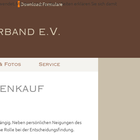
wendet. Mit der Nutzung dieser Seiten erklären Sie sich damit
Download: Formulare
band e.V.
& Fotos
Service
penkauf
bhängig. Neben persönlichen Neigungen des
he Rolle bei der Entscheidungsfindung.