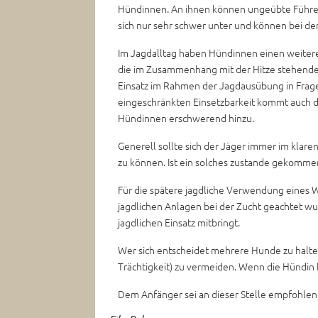
Hündinnen. An ihnen können ungeübte Führer ve
sich nur sehr schwer unter und können bei de
Im Jagdalltag haben Hündinnen einen weitere
die im Zusammenhang mit der Hitze stehenden
Einsatz im Rahmen der Jagdausübung in Frage 
eingeschränkten Einsetzbarkeit kommt auch d
Hündinnen erschwerend hinzu.
Generell sollte sich der Jäger immer im klare
zu können. Ist ein solches zustande gekomme
Für die spätere jagdliche Verwendung eines W
jagdlichen Anlagen bei der Zucht geachtet wu
jagdlichen Einsatz mitbringt.
Wer sich entscheidet mehrere Hunde zu halten
Trächtigkeit) zu vermeiden. Wenn die Hündin h
Dem Anfänger sei an dieser Stelle empfohlen, 