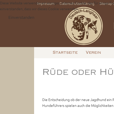
Diese Website verwendet ein einziges, internes Cookie, das für einige Fu
Impressum
Datenschutzerklärung
Sitemap
einverstanden, dass wir dieses Cookie verwenden.
Einverstanden
Startseite
Verein
Rüde oder Hü
Die Entscheidung ob der neue Jagdhund ein R
Hundeführers spielen auch die Möglichkeiten 