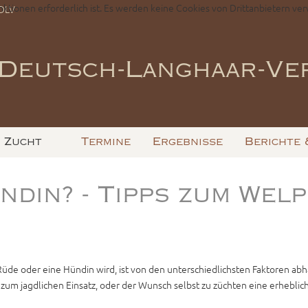
nktionen erforderlich ist. Es werden keine Cookies von Drittanbietern ver
-DLV
Deutsch-Langhaar-Ver
Zucht
Termine
Ergebnisse
Berichte 
ndin? - Tipps zum Wel
üde oder eine Hündin wird, ist von den unterschiedlichsten Faktoren a
zum jagdlichen Einsatz, oder der Wunsch selbst zu züchten eine erheblic