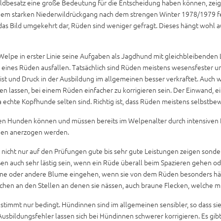
ldbesatz eine große Bedeutung für die Entscheidung haben können, zeig
dem starken Niederwildrückgang nach dem strengen Winter 1978/1979 fes
 das Bild umgekehrt dar, Rüden sind weniger gefragt. Dieses hängt wohl
lpe in erster Linie seine Aufgaben als Jagdhund mit gleichbleibenden L
eines Rüden ausfallen. Tatsächlich sind Rüden meistens wesensfester und
st und Druck in der Ausbildung im allgemeinen besser verkraftet. Auch 
 lassen, bei einem Rüden einfacher zu korrigieren sein. Der Einwand, ei
 echte Kopfhunde selten sind. Richtig ist, dass Rüden meistens selbstbe
ren Hunden können und müssen bereits im Welpenalter durch intensiven 
gen anerzogen werden.
nicht nur auf den Prüfungen gute bis sehr gute Leistungen zeigen sonder
n auch sehr lästig sein, wenn ein Rüde überall beim Spazieren gehen od
eine oder andere Blume eingehen, wenn sie von dem Rüden besonders hä
chen an den Stellen an denen sie nässen, auch braune Flecken, welche mit
 stimmt nur bedingt. Hündinnen sind im allgemeinen sensibler, so dass si
 Ausbildungsfehler lassen sich bei Hündinnen schwerer korrigieren. Es g