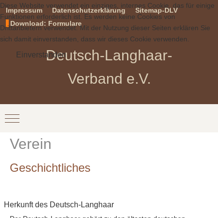
Diese Website verwendet ein einziges, internes Cookie, das für einige
Impressum
Datenschutzerklärung
Sitemap-DLV
Funktionen erforderlich ist. Es werden keine Cookies von
Download: Formulare
Drittanbietern verwendet. Mit der Nutzung dieser Seiten erklären Sie
sich damit einverstanden, dass wir dieses Cookie verwenden.
Deutsch-Langhaar-
Einverstanden
Verband e.V.
Mobile Menu Toggle
Verein
Geschichtliches
Herkunft des Deutsch-Langhaar