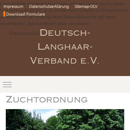
Diese Website verwendet ein einziges, internes Cookie, das für einige
Impressum
Datenschutzerklärung
Sitemap-DLV
Funktionen erforderlich ist. Es werden keine Cookies von Drittanbietern
Download: Formulare
verwendet. Mit der Nutzung dieser Seiten erklären Sie sich damit
einverstanden, dass wir dieses Cookie verwenden.
Einverstanden
Deutsch-
Langhaar-
Verband e.V.
Mobile Menu Toggle
Zuchtordnung