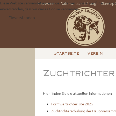
Diese Website verwendet ein einziges, internes Cookie, das für einige Fu
Impressum
Datenschutzerklärung
Sitemap
einverstanden, dass wir dieses Cookie verwenden.
Einverstanden
Startseite
Verein
Zuchtrichter
Hier finden Sie die aktuellen Informationen
Formwertrichterliste 2025
Zuchtrichterschulung der Hauptversam