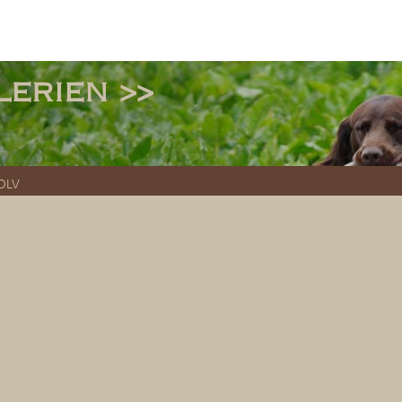
erien >>
-DLV