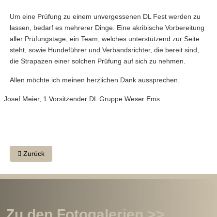
Um eine Prüfung zu einem unvergessenen DL Fest werden zu
lassen, bedarf es mehrerer Dinge. Eine akribische Vorbereitung
aller Prüfungstage, ein Team, welches unterstützend zur Seite
steht, sowie Hundeführer und Verbandsrichter, die bereit sind,
die Strapazen einer solchen Prüfung auf sich zu nehmen.
Allen möchte ich meinen herzlichen Dank aussprechen.
Josef Meier, 1.Vorsitzender DL Gruppe Weser Ems
Vorheriger Beitrag: 50. Internationale VGP in Österreich
Zurück
Zu den Fotogalerien >>