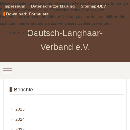
Diese Website verwendet ein einziges, internes Cookie, das für einige
Impressum
Datenschutzerklärung
Sitemap-DLV
Funktionen erforderlich ist. Es werden keine Cookies von
Download: Formulare
Drittanbietern verwendet. Mit der Nutzung dieser Seiten erklären Sie
sich damit einverstanden, dass wir dieses Cookie verwenden.
Deutsch-Langhaar-
Einverstanden
Verband e.V.
Mobile Menu Toggle
Berichte
2025
2024
2023