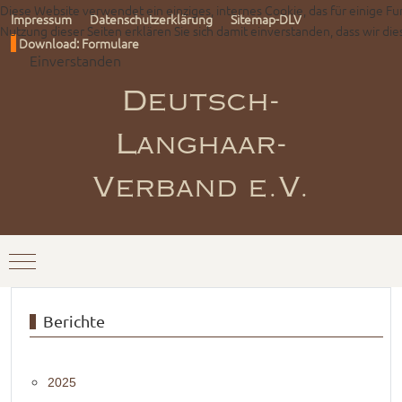
Diese Website verwendet ein einziges, internes Cookie, das für einige Fu
Impressum
Datenschutzerklärung
Sitemap-DLV
Nutzung dieser Seiten erklären Sie sich damit einverstanden, dass wir d
Download: Formulare
Einverstanden
Deutsch-
Langhaar-
Verband e.V.
Mobile Menu Toggle
Berichte
2025