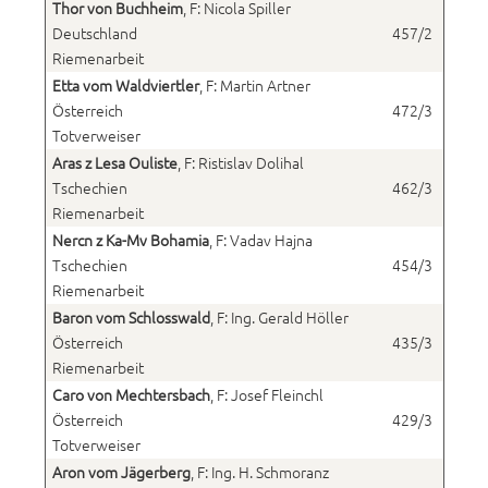
Thor von Buchheim
, F: Nicola Spiller
Deutschland
457/2
Riemenarbeit
Etta vom Waldviertler
, F: Martin Artner
Österreich
472/3
Totverweiser
Aras z Lesa Ouliste
, F: Ristislav Dolihal
Tschechien
462/3
Riemenarbeit
Nercn z Ka-Mv Bohamia
, F: Vadav Hajna
Tschechien
454/3
Riemenarbeit
Baron vom Schlosswald
, F: Ing. Gerald Höller
Österreich
435/3
Riemenarbeit
Caro von Mechtersbach
, F: Josef Fleinchl
Österreich
429/3
Totverweiser
Aron vom Jägerberg
, F: Ing. H. Schmoranz